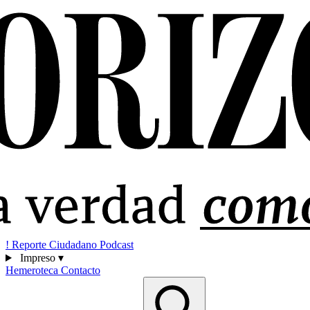
!
Reporte Ciudadano
Podcast
Impreso
▾
Hemeroteca
Contacto