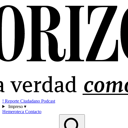
!
Reporte Ciudadano
Podcast
Impreso
▾
Hemeroteca
Contacto