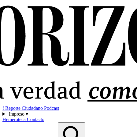
!
Reporte Ciudadano
Podcast
Impreso
▾
Hemeroteca
Contacto