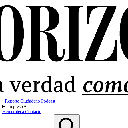
!
Reporte Ciudadano
Podcast
Impreso
▾
Hemeroteca
Contacto