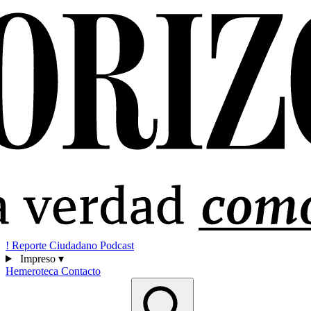
!
Reporte Ciudadano
Podcast
Impreso
▾
Hemeroteca
Contacto