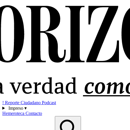
!
Reporte Ciudadano
Podcast
Impreso
▾
Hemeroteca
Contacto