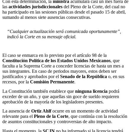
Con esta determinación, la
ministra
acumulará casi un mes fuera de
las
actividades jurisdiccionales
del Pleno de la Corte, del cual no
ha participado en las sesiones públicas desde el pasado 15 de abril,
sumando al menos siete ausencias consecutivas.
“Cualquier actualización será comunicada oportunamente”,
indicó la Corte en su mensaje oficial.
El caso se enmarca en lo previsto por el artículo 98 de la
Constitución Política de los Estados Unidos Mexicanos
, que
faculta a la Suprema Corte a conceder licencias de hasta un mes a
sus integrantes. En caso de periodos mayores, estos deben ser
justificados y aprobados por el
Senado
de la República
o, en sus
recesos, por la
Comisión
Permanente
.
La Constitución también establece que
ninguna licencia
podrá
exceder de un año, y que aquellas sin goce de sueldo requieren
aprobación de la mayoría de los legisladores presentes.
La ausencia de
Ortiz Ahlf
ocurre en un momento de actividad
relevante para el
Pleno de la Corte
, que continúa con la resolución
de asuntos constitucionales y controversias de alto impacto.
Hasta el momento, la
SCJN
no ha informado si la licencia tendrá