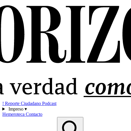
!
Reporte Ciudadano
Podcast
Impreso
▾
Hemeroteca
Contacto