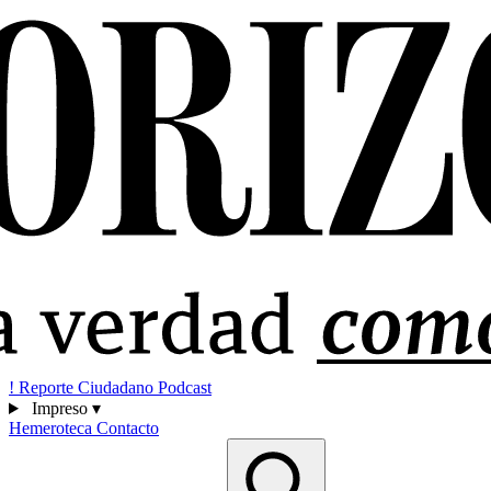
!
Reporte Ciudadano
Podcast
Impreso
▾
Hemeroteca
Contacto