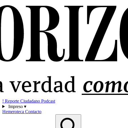
!
Reporte Ciudadano
Podcast
Impreso
▾
Hemeroteca
Contacto