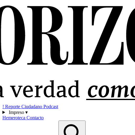
!
Reporte Ciudadano
Podcast
Impreso
▾
Hemeroteca
Contacto