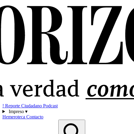
!
Reporte Ciudadano
Podcast
Impreso
▾
Hemeroteca
Contacto