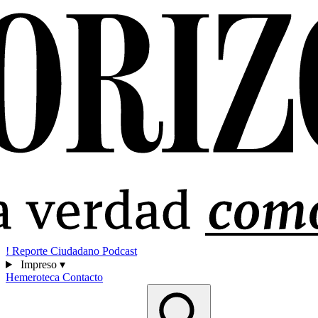
!
Reporte Ciudadano
Podcast
Impreso
▾
Hemeroteca
Contacto