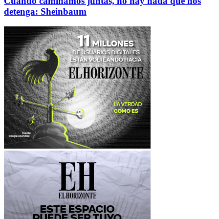
Cuando caminamos juntas, no hay nada que nos
detenga: Sheinbaum