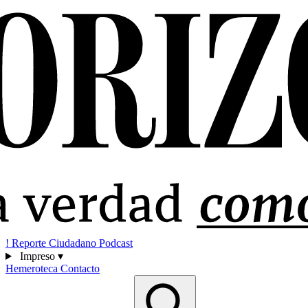
!
Reporte Ciudadano
Podcast
Impreso
▾
Hemeroteca
Contacto