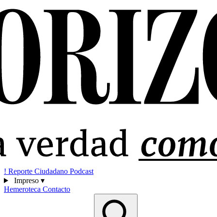
!
Reporte Ciudadano
Podcast
Impreso
▾
Hemeroteca
Contacto