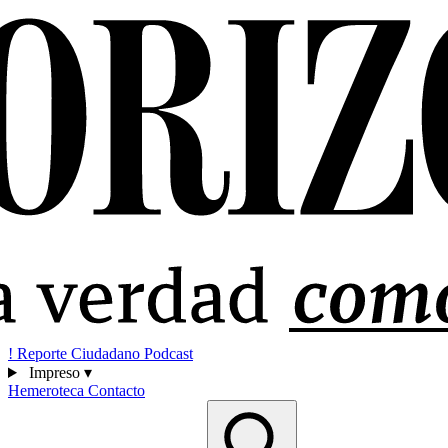
!
Reporte Ciudadano
Podcast
Impreso
▾
Hemeroteca
Contacto