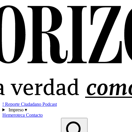
!
Reporte Ciudadano
Podcast
Impreso
▾
Hemeroteca
Contacto