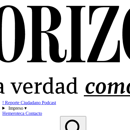
!
Reporte Ciudadano
Podcast
Impreso
▾
Hemeroteca
Contacto