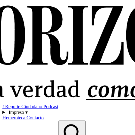
!
Reporte Ciudadano
Podcast
Impreso
▾
Hemeroteca
Contacto