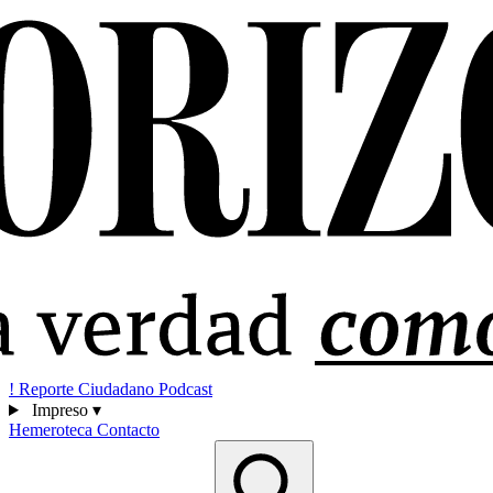
!
Reporte Ciudadano
Podcast
Impreso
▾
Hemeroteca
Contacto