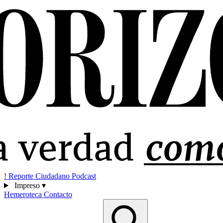
!
Reporte Ciudadano
Podcast
Impreso
▾
Hemeroteca
Contacto