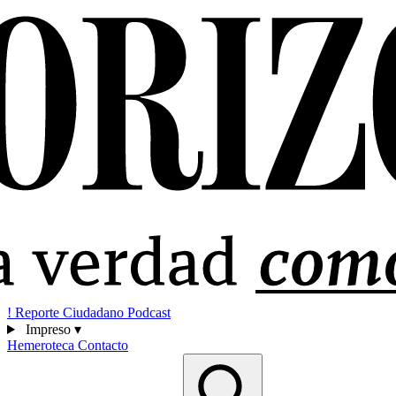
!
Reporte Ciudadano
Podcast
Impreso
▾
Hemeroteca
Contacto