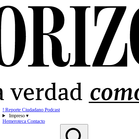
!
Reporte Ciudadano
Podcast
Impreso
▾
Hemeroteca
Contacto