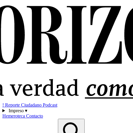
!
Reporte Ciudadano
Podcast
Impreso
▾
Hemeroteca
Contacto