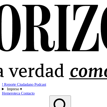
!
Reporte Ciudadano
Podcast
Impreso
▾
Hemeroteca
Contacto