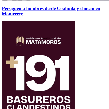
Persiguen a hombres desde Coahuila y chocan en
Monterrey