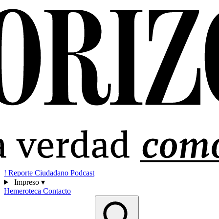
!
Reporte Ciudadano
Podcast
Impreso
▾
Hemeroteca
Contacto