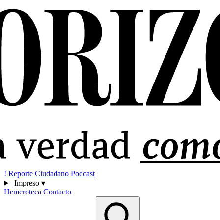
!
Reporte Ciudadano
Podcast
Impreso
▾
Hemeroteca
Contacto