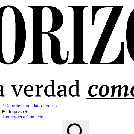
!
Reporte Ciudadano
Podcast
Impreso
▾
Hemeroteca
Contacto