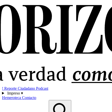
!
Reporte Ciudadano
Podcast
Impreso
▾
Hemeroteca
Contacto