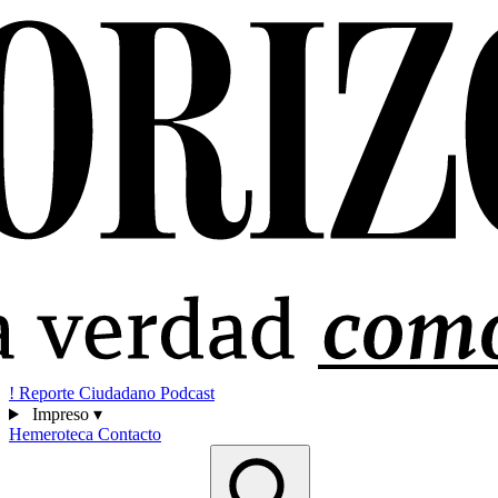
!
Reporte Ciudadano
Podcast
Impreso
▾
Hemeroteca
Contacto