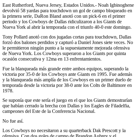
East Rutherford, Nueva Jersey, Estados Unidos.- Noah Igbinoghene
devolvió 58 yardas para touchdown un gol de campo bloqueado en
la primera serie, DaRon Bland anotó con un pick-6 en el primer
periodo y los Cowboys de Dallas ridiculizaron a los Giants de
Nueva York al abrir la temporada con el triunfo 40-0 este domingo.
Tony Pollard anotó con dos jugadas cortas para touchdown, Dallas
forzó dos balones perdidos y capturó a Daniel Jones siete veces. No
le permitieron ningún punto a la supuestamente mejorada ofensiva
de Nueva York. Los Cowboys superaron a los Giants por quinta
ocasión consecutiva y 12ma en 13 enfrentamientos.
Fue la blanqueada más grande entre ambos equipos, superando la
victoria por 35-0 de los Cowboys ante Giants en 1995. Fue además
y la blanqueada más amplía de los Cowboys en un primer duelo de
temporada desde la victoria por 38-0 ante los Colts de Baltimore en
1978.
Se suponía que este sería el juego en el que los Giants demostrarían
que habían cerrado la brecha con Dallas y los Eagles de Filadelfia,
campeones del Este de la Conferencia Nacional.
No fue así.
Los Cowboys no necesitaron a su quarterback Dak Prescott y la
ofensiva. Con dos goles de campo de Brandon Aubrey y el