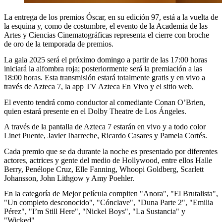
La entrega de los premios Óscar, en su edición 97, está a la vuelta de
la esquina y, como de costumbre, el evento de la Academia de las
Artes y Ciencias Cinematográficas representa el cierre con broche
de oro de la temporada de premios.
La gala 2025 será el próximo domingo a partir de las 17:00 horas
iniciará la alfombra roja; posteriormente será la premiación a las
18:00 horas. Esta transmisión estará totalmente gratis y en vivo a
través de Azteca 7, la app TV Azteca En Vivo y el sitio web.
El evento tendrá como conductor al comediante Conan O’Brien,
quien estará presente en el Dolby Theatre de Los Ángeles.
A través de la pantalla de Azteca 7 estarán en vivo y a todo color
Linet Puente, Javier Ibarreche, Ricardo Casares y Pamela Cortés.
Cada premio que se da durante la noche es presentado por diferentes
actores, actrices y gente del medio de Hollywood, entre ellos Halle
Berry, Penélope Cruz, Elle Fanning, Whoopi Goldberg, Scarlett
Johansson, John Lithgow y Amy Poehler.
En la categoría de Mejor película compiten "Anora", "El Brutalista",
"Un completo desconocido", "Cónclave", "Duna Parte 2", "Emilia
Pérez", "I’m Still Here", "Nickel Boys", "La Sustancia" y
"Wicked".