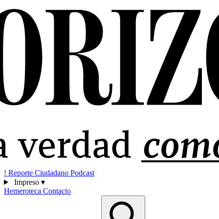
!
Reporte Ciudadano
Podcast
Impreso
▾
Hemeroteca
Contacto