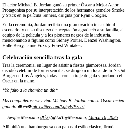
El actor Michael B. Jordan ganó su primer Óscar a Mejor Actor
Protagonista por su interpretación de los hermanos gemelos Smoke
y Stack en la película Sinners, dirigida por Ryan Coogler.
En la ceremonia, Jordan recibió una gran ovación tras subir al
escenario, y en su discurso de aceptación agradeció a su familia, al
equipo de la película y a los pioneros negros de la industria,
mencionando a figuras como Sidney Poitier, Denzel Washington,
Halle Berry, Jamie Foxx y Forest Whitaker.
Celebración sencilla tras la gala
Tras la ceremonia, en lugar de asistir a fiestas glamorosas, Jordan
decidió celebrar de forma sencilla: se dirigió a un local de In-N-Out
Burger en Los Ángeles, todavía con su traje de gala y portando el
Óscar en la mano.
*Yo falto a la chamba un día*
Mis compañeros: wey vino Michael B. Jordan con su Oscar recién
ganado 👁️👄👁️
pic.twitter.com/LqhyWPzUri
— Swiftie Mexicana 🇲🇽 (@LaTayMexicana)
March 16, 2026
Allí pidió una hamburguesa con papas al estilo clásico, firmó