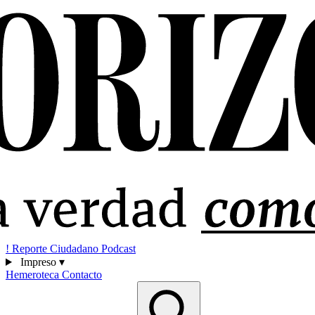
!
Reporte Ciudadano
Podcast
Impreso
▾
Hemeroteca
Contacto