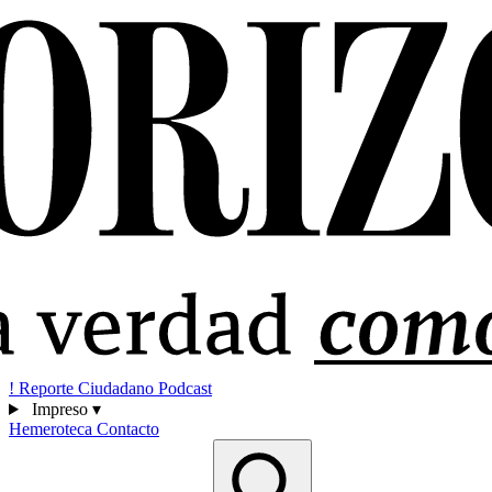
!
Reporte Ciudadano
Podcast
Impreso
▾
Hemeroteca
Contacto