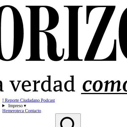
!
Reporte Ciudadano
Podcast
Impreso
▾
Hemeroteca
Contacto