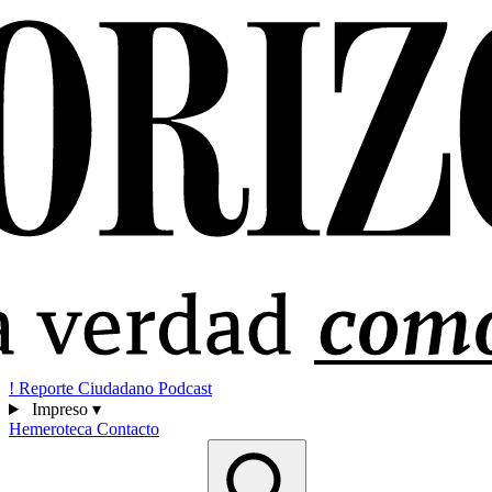
!
Reporte Ciudadano
Podcast
Impreso
▾
Hemeroteca
Contacto