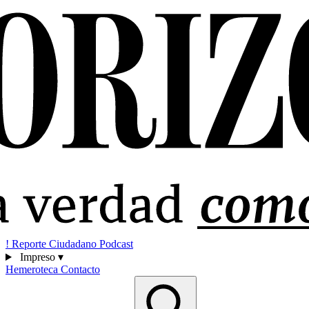
!
Reporte Ciudadano
Podcast
Impreso
▾
Hemeroteca
Contacto