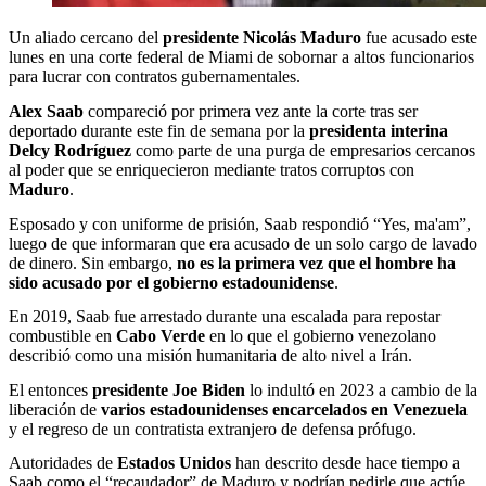
Un aliado cercano del
presidente Nicolás Maduro
fue acusado este
lunes en una corte federal de Miami de sobornar a altos funcionarios
para lucrar con contratos gubernamentales.
Alex Saab
compareció por primera vez ante la corte tras ser
deportado durante este fin de semana por la
presidenta interina
Delcy Rodríguez
como parte de una purga de empresarios cercanos
al poder que se enriquecieron mediante tratos corruptos con
Maduro
.
Esposado y con uniforme de prisión, Saab respondió “Yes, ma'am”,
luego de que informaran que era acusado de un solo cargo de lavado
de dinero. Sin embargo,
no es la primera vez que el hombre ha
sido acusado por el gobierno estadounidense
.
En 2019, Saab fue arrestado durante una escalada para repostar
combustible en
Cabo Verde
en lo que el gobierno venezolano
describió como una misión humanitaria de alto nivel a Irán.
El entonces
presidente Joe Biden
lo indultó en 2023 a cambio de la
liberación de
varios estadounidenses encarcelados en Venezuela
y el regreso de un contratista extranjero de defensa prófugo.
Autoridades de
Estados Unidos
han descrito desde hace tiempo a
Saab como el “recaudador” de Maduro y podrían pedirle que actúe