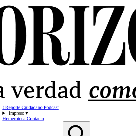
!
Reporte Ciudadano
Podcast
Impreso
▾
Hemeroteca
Contacto