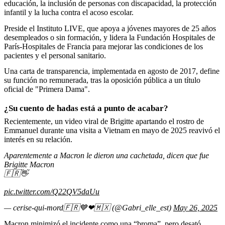
educación, la inclusión de personas con discapacidad, la protección
infantil y la lucha contra el acoso escolar.
Preside el Instituto LIVE, que apoya a jóvenes mayores de 25 años
desempleados o sin formación, y lidera la Fundación Hospitales de
París-Hospitales de Francia para mejorar las condiciones de los
pacientes y el personal sanitario.
Una carta de transparencia, implementada en agosto de 2017, define
su función no remunerada, tras la oposición pública a un título
oficial de "Primera Dama".
¿Su cuento de hadas está a punto de acabar?
Recientemente, un video viral de Brigitte apartando el rostro de
Emmanuel durante una visita a Vietnam en mayo de 2025 reavivó el
interés en su relación.
Aparentemente a Macron le dieron una cachetada, dicen que fue
Brigitte Macron
🇫🇷👋
pic.twitter.com/Q22QV5daUu
— cerise-qui-mord🇫🇷💙❤🇲🇽 (@Gabri_elle_est)
May 26, 2025
Macron minimizó el incidente como una “broma”, pero desató