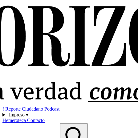
!
Reporte Ciudadano
Podcast
Impreso
▾
Hemeroteca
Contacto