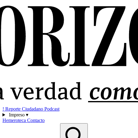
!
Reporte Ciudadano
Podcast
Impreso
▾
Hemeroteca
Contacto