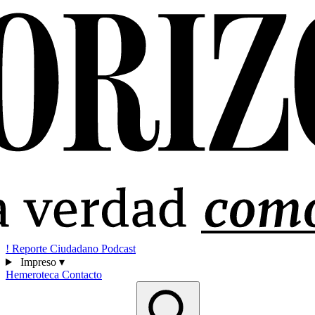
!
Reporte Ciudadano
Podcast
Impreso
▾
Hemeroteca
Contacto