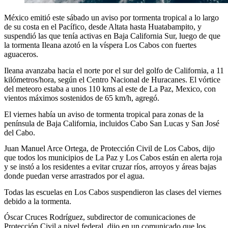
México emitió este sábado un aviso por tormenta tropical a lo largo
de su costa en el Pacífico, desde Altata hasta Huatabampito, y
suspendió las que tenía activas en Baja California Sur, luego de que
la tormenta Ileana azotó en la víspera Los Cabos con fuertes
aguaceros.
Ileana avanzaba hacia el norte por el sur del golfo de California, a 11
kilómetros/hora, según el Centro Nacional de Huracanes. El vórtice
del meteoro estaba a unos 110 kms al este de La Paz, Mexico, con
vientos máximos sostenidos de 65 km/h, agregó.
El viernes había un aviso de tormenta tropical para zonas de la
península de Baja California, incluidos Cabo San Lucas y San José
del Cabo.
Juan Manuel Arce Ortega, de Protección Civil de Los Cabos, dijo
que todos los municipios de La Paz y Los Cabos están en alerta roja
y se instó a los residentes a evitar cruzar ríos, arroyos y áreas bajas
donde puedan verse arrastrados por el agua.
Todas las escuelas en Los Cabos suspendieron las clases del viernes
debido a la tormenta.
Óscar Cruces Rodríguez, subdirector de comunicaciones de
Protección Civil a nivel federal, dijo en un comunicado que los