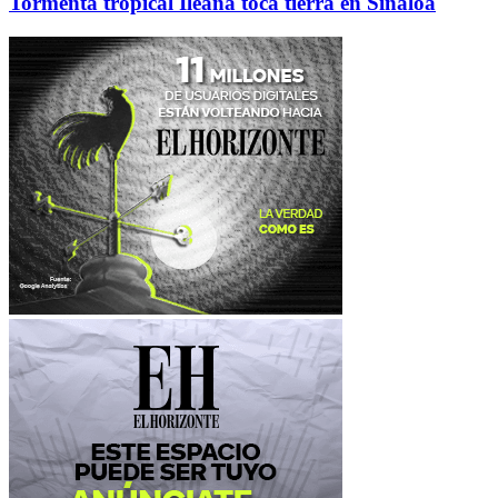
Tormenta tropical Ileana toca tierra en Sinaloa