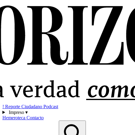
!
Reporte Ciudadano
Podcast
Impreso
▾
Hemeroteca
Contacto