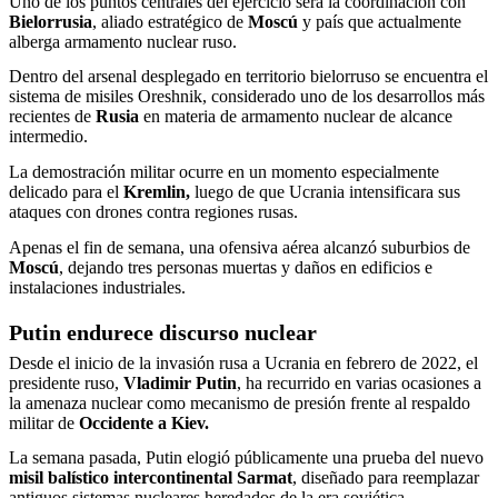
Uno de los puntos centrales del ejercicio será la coordinación con
Bielorrusia
, aliado estratégico de
Moscú
y país que actualmente
alberga armamento nuclear ruso.
Dentro del arsenal desplegado en territorio bielorruso se encuentra el
sistema de misiles Oreshnik, considerado uno de los desarrollos más
recientes de
Rusia
en materia de armamento nuclear de alcance
intermedio.
La demostración militar ocurre en un momento especialmente
delicado para el
Kremlin,
luego de que Ucrania intensificara sus
ataques con drones contra regiones rusas.
Apenas el fin de semana, una ofensiva aérea alcanzó suburbios de
Moscú
, dejando tres personas muertas y daños en edificios e
instalaciones industriales.
Putin endurece discurso nuclear
Desde el inicio de la invasión rusa a Ucrania en febrero de 2022, el
presidente ruso,
Vladimir Putin
, ha recurrido en varias ocasiones a
la amenaza nuclear como mecanismo de presión frente al respaldo
militar de
Occidente a Kiev.
La semana pasada, Putin elogió públicamente una prueba del nuevo
misil balístico intercontinental Sarmat
, diseñado para reemplazar
antiguos sistemas nucleares heredados de la era soviética.