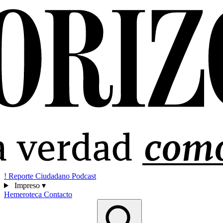
!
Reporte Ciudadano
Podcast
Impreso
▾
Hemeroteca
Contacto