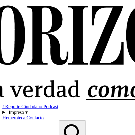
!
Reporte Ciudadano
Podcast
Impreso
▾
Hemeroteca
Contacto