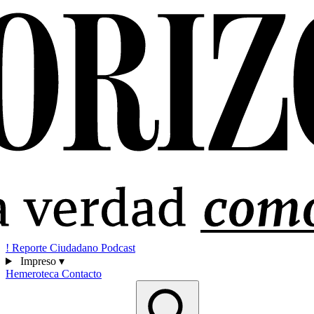
!
Reporte Ciudadano
Podcast
Impreso
▾
Hemeroteca
Contacto