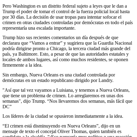
Pero Washington es un distrito federal sujeto a leyes que le dan a
Trump el poder de tomar el control de la fuerza policial local hasta
por 30 días. La decisión de usar tropas para intentar sofocar el
crimen en otras ciudades controladas por demócratas en todo el país
representaría una escalada importante.
Trump hizo sus recientes comentarios un día después de que
declarara que “Vamos a entrar” y sugiriera que la Guardia Nacional
podría dirigirse pronto a Chicago, la tercera ciudad más grande del
país, ya Baltimore. Esto, a pesar de que las autoridades estatales y
locales de ambos lugares, así como muchos residentes, se oponen
firmemente a la idea.
Sin embargo, Nueva Orleans es una ciudad controlada por
demócratas en un estado republicano dirigido por Landry.
"Así que tal vez vayamos a Luisiana, y tenemos a Nueva Orleans,
que tiene un problema de crimen. Lo arreglaremos en unas dos
semanas", dijo Trump. “Nos llevaremos dos semanas, más fácil que
DC”
Los líderes de la ciudad se opusieron inmediatamente a la idea.
“El crimen está disminuyendo en Nueva Orleans”, dijo en un
mensaje de texto el concejal Oliver Thomas, quien también es
candidato a la alcaldía. ”¡Eso parecería muy político o una reacción