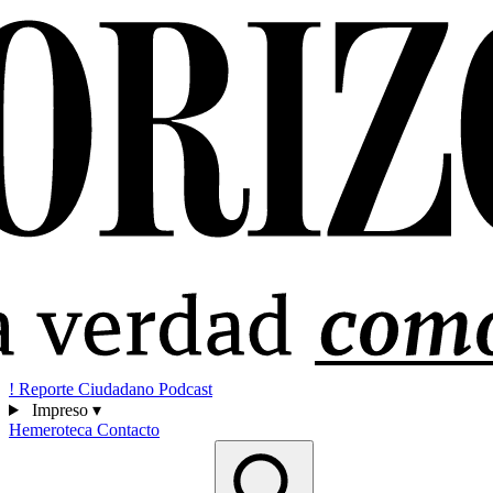
!
Reporte Ciudadano
Podcast
Impreso
▾
Hemeroteca
Contacto