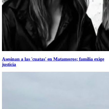
Asesinan a las 'cuatas' en Matamoros; familia exige
justicia