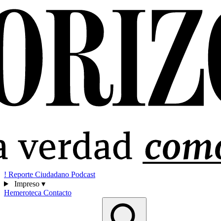
!
Reporte Ciudadano
Podcast
Impreso
▾
Hemeroteca
Contacto