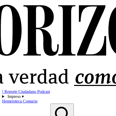
!
Reporte Ciudadano
Podcast
Impreso
▾
Hemeroteca
Contacto