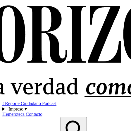
!
Reporte Ciudadano
Podcast
Impreso
▾
Hemeroteca
Contacto