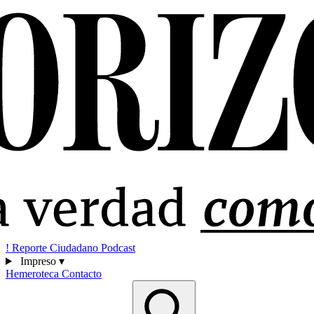
!
Reporte Ciudadano
Podcast
Impreso
▾
Hemeroteca
Contacto