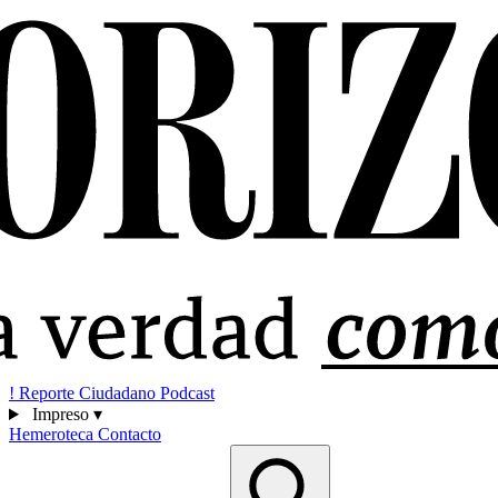
!
Reporte Ciudadano
Podcast
Impreso
▾
Hemeroteca
Contacto